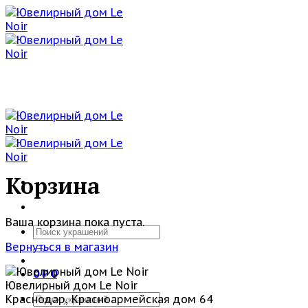
Skip
to
content
Корзина
Ваша корзина пока пуста.
Искать:
Вернуться в магазин
0
₽
0
Ювелирный дом Le Noir
Искать:
Краснодар, Красноармейская дом 64