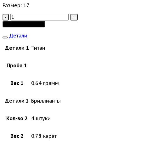
Размер: 17
Количество
товара
Добавить в корзину
Omaj
Детали
Детали 1
Титан
Проба 1
Вес 1
0.64 грамм
Детали 2
Бриллианты
Кол-во 2
4 штуки
Вес 2
0.78 карат