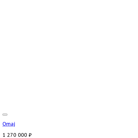
Omaj
1 270 000
₽