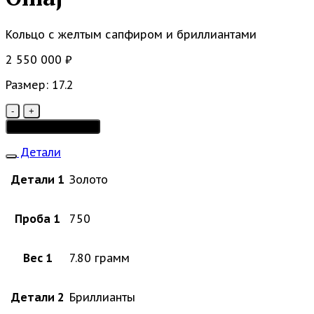
Кольцо с желтым сапфиром и бриллиантами
2 550 000
₽
Размер: 17.2
Количество
товара
Добавить в корзину
Omaj
Детали
Детали 1
Золото
Проба 1
750
Вес 1
7.80 грамм
Детали 2
Бриллианты