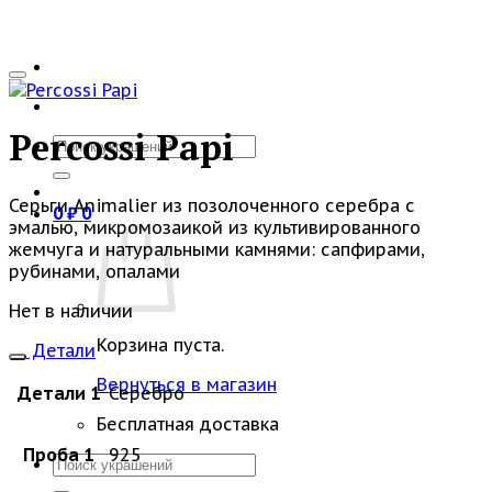
Percossi Papi
Искать:
Серьги Animalier из позолоченного серебра с
0
₽
0
эмалью, микромозаикой из культивированного
жемчуга и натуральными камнями: сапфирами,
рубинами, опалами
Нет в наличии
Корзина пуста.
Детали
Вернуться в магазин
Детали 1
Серебро
Бесплатная доставка
Проба 1
925
Искать: