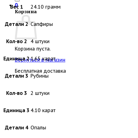
0
Вес 1
24.10 грамм
Корзина
Детали 2
Сапфиры
Кол-во 2
4 штуки
Корзина пуста.
Единица 2
1.65 карат
Вернуться в магазин
Бесплатная доставка
Детали 3
Рубины
Кол-во 3
2 штуки
Единица 3
4.10 карат
Детали 4
Опалы