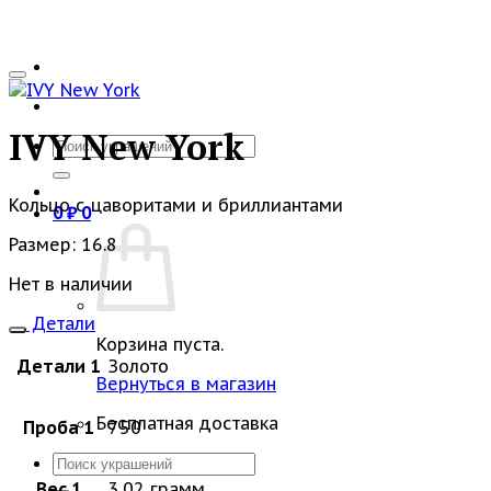
IVY New York
Искать:
Кольцо с цаворитами и бриллиантами
0
₽
0
Размер: 16.8
Нет в наличии
Детали
Корзина пуста.
Детали 1
Золото
Вернуться в магазин
Бесплатная доставка
Проба 1
750
Искать:
Вес 1
3.02 грамм