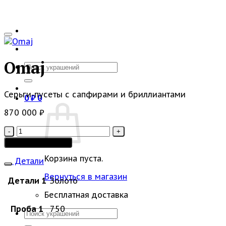
Omaj
Искать:
Серьги-пусеты с сапфирами и бриллиантами
0
₽
0
870 000
₽
Количество
товара
Добавить в корзину
Omaj
Корзина пуста.
Детали
Вернуться в магазин
Детали 1
Золото
Бесплатная доставка
Проба 1
750
Искать: