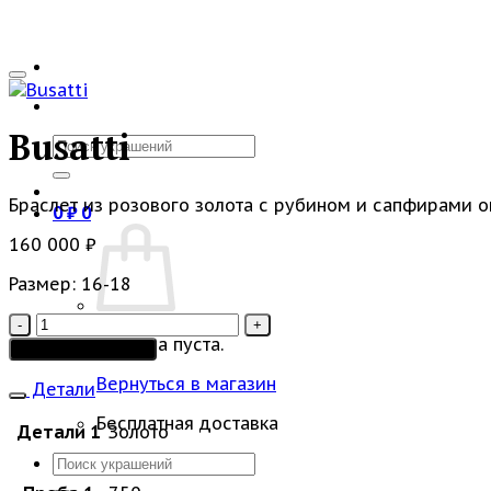
Busatti
Искать:
Браслет из розового золота с рубином и сапфирами 
0
₽
0
160 000
₽
Размер: 16-18
Количество
товара
Корзина пуста.
Добавить в корзину
Busatti
Вернуться в магазин
Детали
Бесплатная доставка
Детали 1
Золото
Искать: