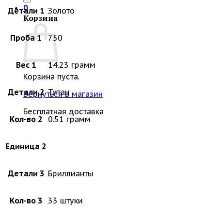
0
Детали 1
Золото
Корзина
Проба 1
750
Вес 1
14.23 грамм
Корзина пуста.
Детали 2
Титан
Вернуться в магазин
Бесплатная доставка
Кол-во 2
0.51 грамм
Единица 2
Детали 3
Бриллианты
Кол-во 3
33 штуки