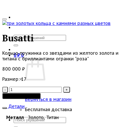
Busatti
Искать:
Кольцо-пружинка со звездами из желтого золота и
0
₽
0
титана с бриллиантами огранки "роза"
800 000
₽
Размер: 17
Количество
Корзина пуста.
товара
Добавить в корзину
Вернуться в магазин
Busatti
Детали
Бесплатная доставка
Металл
Золото, Титан
Искать: